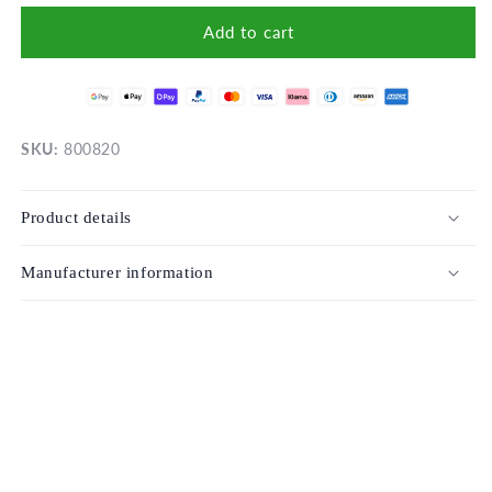
for
for
Milk
Milk
Add to cart
pot
pot
/
/
Riess
Ries
SKU:
800820
Product details
Manufacturer information