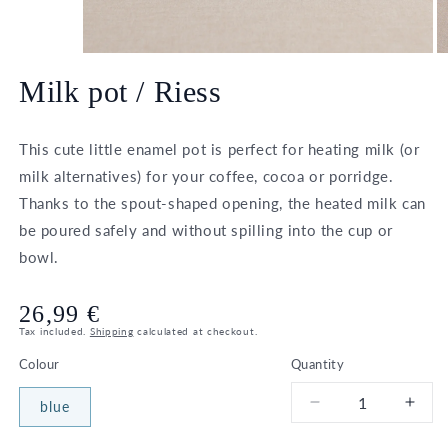
Open
O
media
m
Milk pot / Riess
1
2
in
in
modal
m
This cute little enamel pot is perfect for heating milk (or
milk alternatives) for your coffee, cocoa or porridge.
Thanks to the spout-shaped opening, the heated milk can
be poured safely and without spilling into the cup or
bowl.
Regular
26,99 €
Tax included.
Shipping
calculated at checkout.
price
Colour
Quantity
blue
Decrease
Incr
quantity
quant