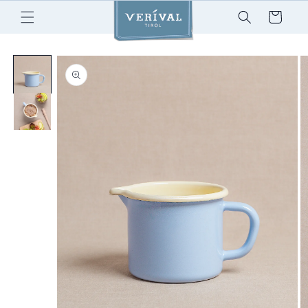
Skip to
Cart
content
Skip to
product
information